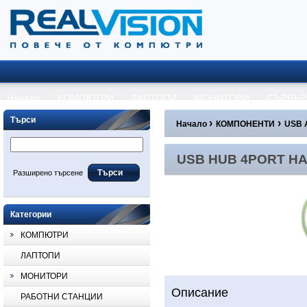
Начало
КОМПЮТРИ
ЛАПТОПИ
МОНИТОРИ
СЪРВЪР
Търси
›
›
Начало
КОМПОНЕНТИ
USB 
USB HUB 4PORT HAMA-5
USB HUB 4PORT HA
Разширено търсене
Категории
КОМПЮТРИ
ЛАПТОПИ
МОНИТОРИ
Описание
РАБОТНИ СТАНЦИИ