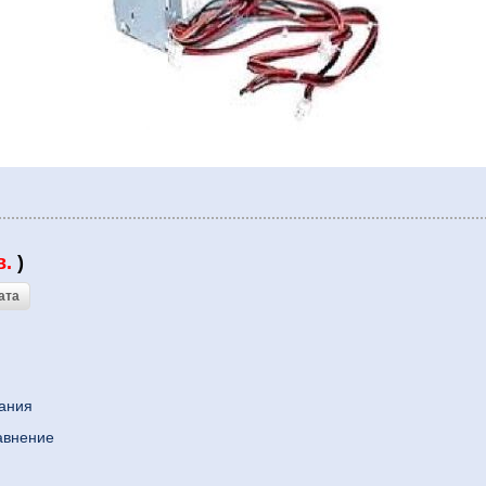
в.
)
лания
авнение