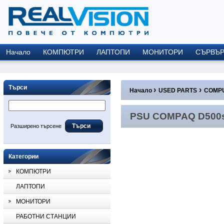
Начало
КОМПЮТРИ
ЛАПТОПИ
МОНИТОРИ
СЪРВЪ
Търси
›
›
Начало
USED PARTS
COMPU
PSU COMPAQ D500s D51
PSU COMPAQ D500s 
Разширено търсене
Категории
КОМПЮТРИ
ЛАПТОПИ
МОНИТОРИ
РАБОТНИ СТАНЦИИ