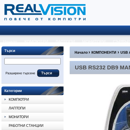
Начало
КОМПЮТРИ
ЛАПТОПИ
МОНИТОРИ
СЪРВЪР
Търси
›
›
Начало
КОМПОНЕНТИ
USB 
USB RS232 DB9 MANHAT
USB RS232 DB9 MA
Разширено търсене
Категории
КОМПЮТРИ
ЛАПТОПИ
МОНИТОРИ
РАБОТНИ СТАНЦИИ