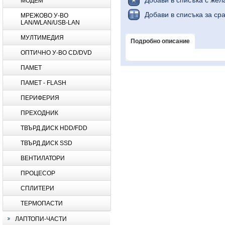
Добави в списъка с жел
МОДЕМ
Добави в списъка за ср
МРЕЖОВО У-ВО
LAN/WLAN/USB-LAN
МУЛТИМЕДИЯ
Подробно описание
ОПТИЧНО У-ВО CD/DVD
ПАМЕТ
ПАМЕТ - FLASH
ПЕРИФЕРИЯ
ПРЕХОДНИК
ТВЪРД ДИСК HDD/FDD
ТВЪРД ДИСК SSD
ВЕНТИЛАТОРИ
ПРОЦЕСОР
СПЛИТЕРИ
ТЕРМОПАСТИ
ЛАПТОПИ-ЧАСТИ