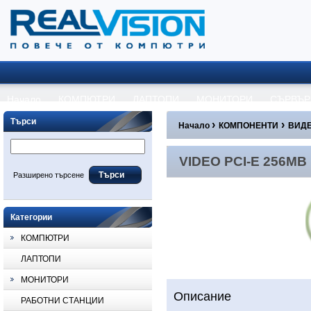
Начало
КОМПЮТРИ
ЛАПТОПИ
МОНИТОРИ
СЪРВЪР
Търси
›
›
Начало
КОМПОНЕНТИ
ВИДЕ
VIDEO PCI-E 256MB NVI
VIDEO PCI-E 256MB
Разширено търсене
Категории
КОМПЮТРИ
ЛАПТОПИ
МОНИТОРИ
Описание
РАБОТНИ СТАНЦИИ