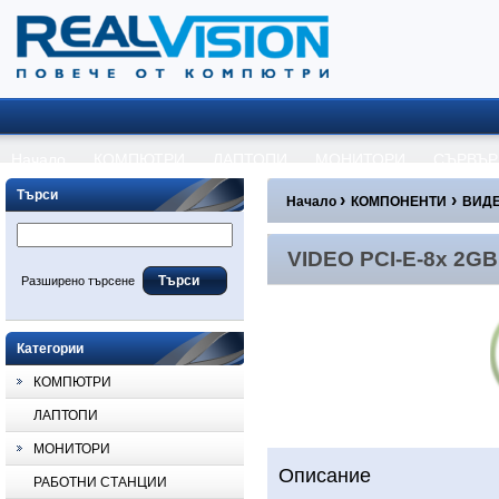
Начало
КОМПЮТРИ
ЛАПТОПИ
МОНИТОРИ
СЪРВЪР
Търси
›
›
Начало
КОМПОНЕНТИ
ВИДЕ
VIDEO PCI-E-8x 2GB NVI
VIDEO PCI-E-8x 2GB
Разширено търсене
Категории
КОМПЮТРИ
ЛАПТОПИ
МОНИТОРИ
Описание
РАБОТНИ СТАНЦИИ