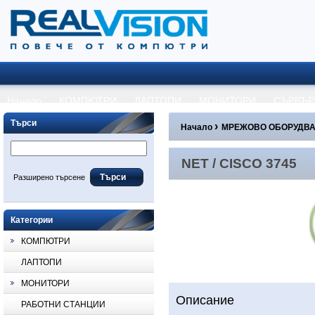
Начало
КОМПЮТРИ
ЛАПТОПИ
МОНИТОРИ
СЪРВЪР
Търси
›
Начало
МРЕЖОВО ОБОРУДВ
NET / CISCO 3745
Разширено търсене
Категории
КОМПЮТРИ
ЛАПТОПИ
МОНИТОРИ
Описание
РАБОТНИ СТАНЦИИ