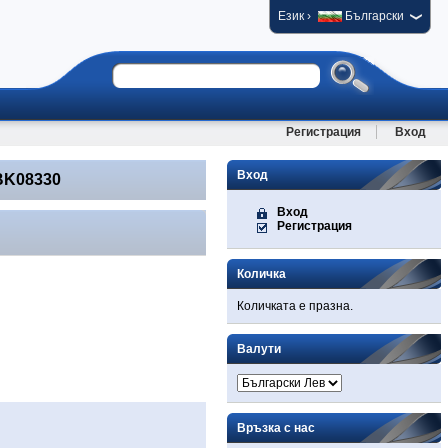
›
Език
Български
Регистрация
Вход
Вход
BK08330
Вход
Регистрация
Количка
Количката е празна.
Валути
Връзка с нас